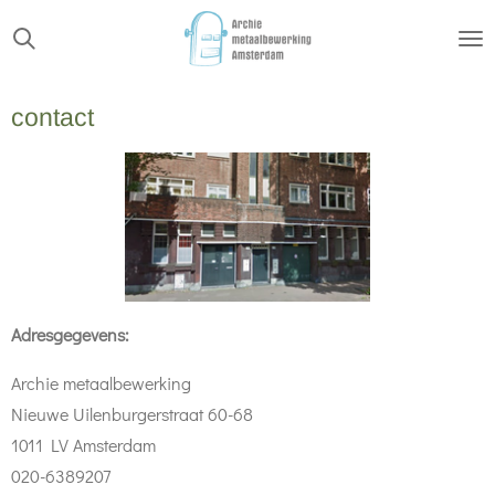
Ga
direct
naar
contact
de
hoofdinhoud
Adresgegevens:
Archie metaalbewerking
Nieuwe Uilenburgerstraat 60-68
1011 LV Amsterdam
020-6389207